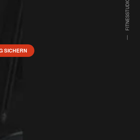
FITNESSTUDIO GEISENFELD
G SICHERN